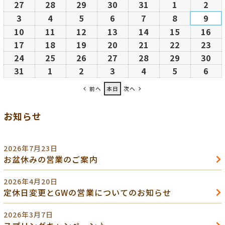
27
2026
28
2026
29
2026
30
2026
31
2026
1
2026
2
202
日
日
日
日
日
日
日
年
年
年
年
年
年
年
3
2026
4
2026
5
2026
6
2026
7
2026
8
2026
9
202
7
7
7
7
7
8
8
年
年
年
年
年
年
年
10
2026
11
2026
12
2026
13
2026
14
2026
15
2026
16
20
月
月
月
月
月
月
月
8
8
8
8
8
8
8
年
年
年
年
年
年
年
17
2026
18
2026
19
2026
20
2026
21
2026
22
2026
23
20
27
28
29
30
31
1
2
月
月
月
月
月
月
月
8
8
8
8
8
8
8
年
年
年
年
年
年
年
24
2026
25
2026
26
2026
27
2026
28
2026
29
2026
30
20
日
日
日
日
日
日
日
3
4
5
6
7
8
9
月
月
月
月
月
月
月
8
8
8
8
8
8
8
年
年
年
年
年
年
年
31
2026
1
2026
2
2026
3
2026
4
2026
5
2026
6
202
日
日
日
日
日
日
日
10
11
12
13
14
15
16
月
月
月
月
月
月
月
8
8
8
8
8
8
8
年
年
年
年
年
年
年
前へ
本日
次へ
日
日
日
日
日
日
日
17
18
19
20
21
22
23
月
月
月
月
月
月
月
8
9
9
9
9
9
9
日
日
日
日
日
日
日
24
25
26
27
28
29
30
月
月
月
月
月
月
月
お知らせ
日
日
日
日
日
日
日
31
1
2
3
4
5
6
日
日
日
日
日
日
日
2026年7月23日
お盆休みの営業のご案内
2026年4月20日
定休日変更とGWの営業についてのお知らせ
2026年3月7日