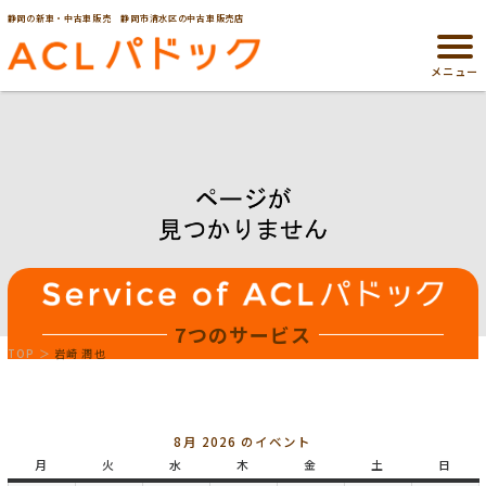
静岡の新車・中古車販売 静岡市清水区の中古車販売店
メニュー
7つのサービス
TOP
岩崎 潤也
8月 2026 のイベント
月
月
火
火
水
水
木
木
金
金
土
土
日
日
曜
曜
曜
曜
曜
曜
曜