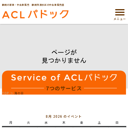
静岡の新車・中古車販売 静岡市清水区の中古車販売店
メニュー
7つのサービス
TOP
海の日
8月 2026 のイベント
月
月
火
火
水
水
木
木
金
金
土
土
日
日
曜
曜
曜
曜
曜
曜
曜