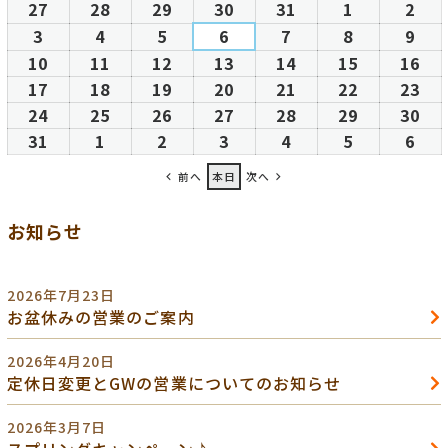
27
2026
28
2026
29
2026
30
2026
31
2026
1
2026
2
202
日
日
日
日
日
日
日
年
年
年
年
年
年
年
3
2026
4
2026
5
2026
6
2026
7
2026
8
2026
9
202
7
7
7
7
7
8
8
年
年
年
年
年
年
年
10
2026
11
2026
12
2026
13
2026
14
2026
15
2026
16
20
月
月
月
月
月
月
月
8
8
8
8
8
8
8
年
年
年
年
年
年
年
17
2026
18
2026
19
2026
20
2026
21
2026
22
2026
23
20
27
28
29
30
31
1
2
月
月
月
月
月
月
月
8
8
8
8
8
8
8
年
年
年
年
年
年
年
24
2026
25
2026
26
2026
27
2026
28
2026
29
2026
30
20
日
日
日
日
日
日
日
3
4
5
6
7
8
9
月
月
月
月
月
月
月
8
8
8
8
8
8
8
年
年
年
年
年
年
年
31
2026
1
2026
2
2026
3
2026
4
2026
5
2026
6
202
日
日
日
日
日
日
日
10
11
12
13
14
15
16
月
月
月
月
月
月
月
8
8
8
8
8
8
8
年
年
年
年
年
年
年
前へ
本日
次へ
日
日
日
日
日
日
日
17
18
19
20
21
22
23
月
月
月
月
月
月
月
8
9
9
9
9
9
9
日
日
日
日
日
日
日
24
25
26
27
28
29
30
月
月
月
月
月
月
月
お知らせ
日
日
日
日
日
日
日
31
1
2
3
4
5
6
日
日
日
日
日
日
日
2026年7月23日
お盆休みの営業のご案内
2026年4月20日
定休日変更とGWの営業についてのお知らせ
2026年3月7日