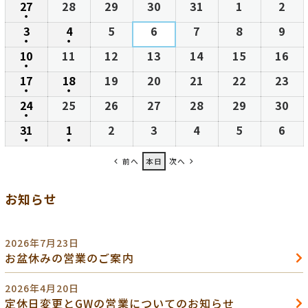
27
2026
28
2026
29
2026
30
2026
31
2026
1
2026
2
202
日
日
日
日
日
日
日
●
年
年
年
年
年
年
年
(1
3
2026
4
2026
5
2026
6
2026
7
2026
8
2026
9
202
7
7
7
7
7
8
8
●
件
●
年
年
年
年
年
年
年
(1
(1
10
2026
11
2026
12
2026
13
2026
14
2026
15
2026
16
20
月
月
月
月
月
月
月
の
8
8
8
8
8
8
8
●
件
件
年
年
年
年
年
年
年
27
28
29
30
31
1
2
(1
17
2026
18
2026
19
2026
20
2026
21
2026
22
2026
23
20
イ
月
月
月
月
月
月
月
の
の
8
8
8
8
8
8
8
日
日
日
日
日
日
日
●
件
●
年
年
年
年
年
年
年
ベ
3
4
5
6
7
8
9
(1
(1
24
2026
25
2026
26
2026
27
2026
28
2026
29
2026
30
20
イ
イ
月
月
月
月
月
月
月
の
8
8
8
8
8
8
8
ン
日
日
日
日
日
日
日
●
件
件
年
年
年
年
年
年
年
ベ
ベ
10
11
12
13
14
15
16
(1
31
2026
1
2026
2
2026
3
2026
4
2026
5
2026
6
202
イ
月
月
月
月
月
月
月
ト)
の
の
8
8
8
8
8
8
8
ン
ン
日
日
日
日
日
日
日
●
件
●
年
年
年
年
年
年
年
ベ
17
18
19
20
21
22
23
(1
(1
イ
イ
月
月
月
月
月
月
月
ト)
ト)
の
前へ
本日
次へ
8
9
9
9
9
9
9
ン
日
日
日
日
日
日
日
件
件
ベ
ベ
24
25
26
27
28
29
30
イ
月
月
月
月
月
月
月
ト)
の
の
ン
ン
日
日
日
日
日
日
日
お知らせ
ベ
31
1
2
3
4
5
6
イ
イ
ト)
ト)
ン
日
日
日
日
日
日
日
ベ
ベ
ト)
ン
ン
2026年7月23日
ト)
ト)
お盆休みの営業のご案内
2026年4月20日
定休日変更とGWの営業についてのお知らせ