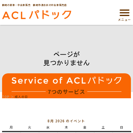
静岡の新車・中古車販売 静岡市清水区の中古車販売店
メニュー
7つのサービス
TOP
成人の日
8月 2026 のイベント
月
月
火
火
水
水
木
木
金
金
土
土
日
日
曜
曜
曜
曜
曜
曜
曜