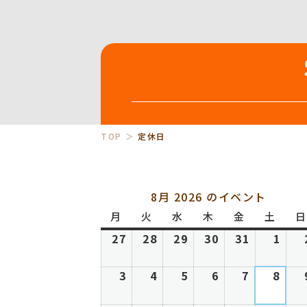
TOP
定休日
8月 2026 のイベント
月
月
火
火
水
水
木
木
金
金
土
土
日
曜
曜
曜
曜
曜
曜
27
2026
28
2026
29
2026
30
2026
31
2026
1
202
日
日
日
日
日
日
年
年
年
年
年
年
7
7
7
7
7
8
3
2026
4
2026
5
2026
6
2026
7
2026
8
202
月
月
月
月
月
月
年
年
年
年
年
年