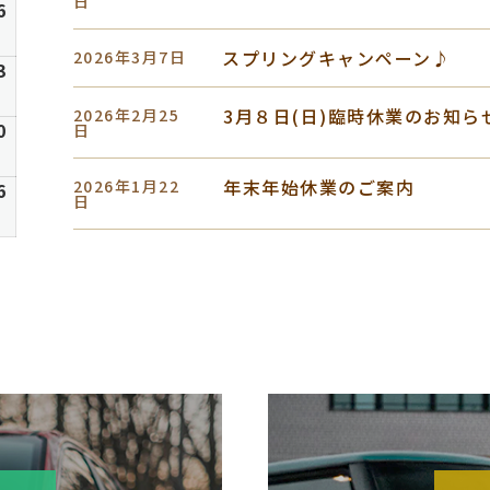
2
日
8
6
6
2026
日
月
年
スプリングキャンペーン♪
9
2026年3月7日
8
6
3
2026
日
月
年
3月８日(日)臨時休業のお知ら
2026年2月25
16
8
6
0
2026
日
日
月
年
23
8
年末年始休業のご案内
2026年1月22
6
6
2026
日
日
月
年
30
9
日
月
6
日