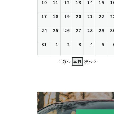
27
28
29
30
31
1
8
8
8
8
8
8
10
2026
11
2026
12
2026
13
2026
14
2026
15
202
1
日
日
日
日
日
日
月
月
月
月
月
月
年
年
年
年
年
年
3
4
5
6
7
8
8
8
8
8
8
8
17
2026
18
2026
19
2026
20
2026
21
2026
22
202
2
日
日
日
日
日
日
月
月
月
月
月
月
年
年
年
年
年
年
10
11
12
13
14
15
8
8
8
8
8
8
24
2026
25
2026
26
2026
27
2026
28
2026
29
202
3
日
日
日
日
日
日
月
月
月
月
月
月
年
年
年
年
年
年
17
18
19
20
21
22
8
8
8
8
8
8
31
2026
1
2026
2
2026
3
2026
4
2026
5
202
日
日
日
日
日
日
月
月
月
月
月
月
年
年
年
年
年
年
24
25
26
27
28
29
8
9
9
9
9
9
前へ
本日
次へ
日
日
日
日
日
日
月
月
月
月
月
月
31
1
2
3
4
5
日
日
日
日
日
日