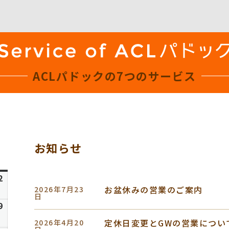
ACLパドックの
7つのサービス
お知らせ
日
曜
6
2
2026
日
お盆休みの営業のご案内
2026年7月23
年
日
8
6
9
2026
月
年
定休日変更とGWの営業につい
2026年4月20