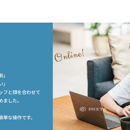
談
倒」
い」
ッフと顔を合わせて
めました。
簡単な操作です。