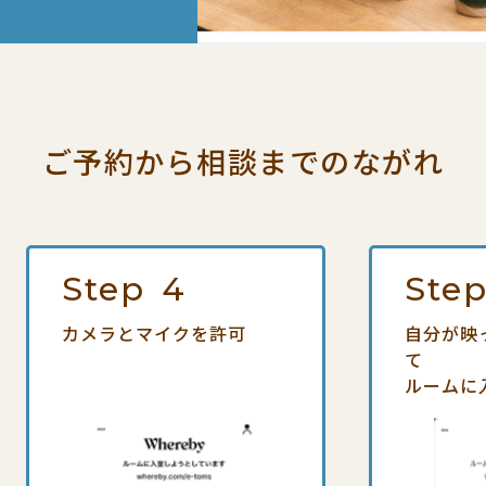
ご予約から相談までの
ながれ
Step
4
Ste
カメラとマイクを許可
自分が映
て
ルームに