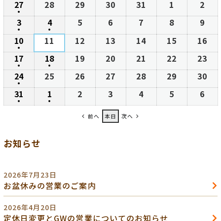
27
2026
28
2026
29
2026
30
2026
31
2026
1
2026
2
202
日
日
日
日
日
日
日
●
年
年
年
年
年
年
年
(1
3
2026
4
2026
5
2026
6
2026
7
2026
8
2026
9
202
7
7
7
7
7
8
8
●
件
●
年
年
年
年
年
年
年
(1
(1
10
2026
11
2026
12
2026
13
2026
14
2026
15
2026
16
20
月
月
月
月
月
月
月
の
8
8
8
8
8
8
8
件
件
●
年
年
年
年
年
年
年
27
28
29
30
31
1
2
(1
17
2026
18
2026
19
2026
20
2026
21
2026
22
2026
23
20
イ
月
月
月
月
月
月
月
の
の
8
8
8
8
8
8
8
日
日
日
日
日
日
日
●
件
●
年
年
年
年
年
年
年
ベ
3
4
5
6
7
8
9
(1
(1
24
2026
25
2026
26
2026
27
2026
28
2026
29
2026
30
20
イ
イ
月
月
月
月
月
月
月
の
8
8
8
8
8
8
8
ン
日
日
日
日
日
日
日
●
件
件
年
年
年
年
年
年
年
ベ
ベ
10
11
12
13
14
15
16
(1
31
2026
1
2026
2
2026
3
2026
4
2026
5
2026
6
202
イ
月
月
月
月
月
月
月
ト)
の
の
8
8
8
8
8
8
8
ン
ン
日
日
日
日
日
日
日
●
件
●
年
年
年
年
年
年
年
ベ
17
18
19
20
21
22
23
(1
(1
イ
イ
月
月
月
月
月
月
月
ト)
ト)
の
前へ
本日
次へ
8
9
9
9
9
9
9
ン
日
日
日
日
日
日
日
件
件
ベ
ベ
24
25
26
27
28
29
30
イ
月
月
月
月
月
月
月
ト)
の
の
ン
ン
日
日
日
日
日
日
日
お知らせ
ベ
31
1
2
3
4
5
6
イ
イ
ト)
ト)
ン
日
日
日
日
日
日
日
ベ
ベ
ト)
ン
ン
2026年7月23日
ト)
ト)
お盆休みの営業のご案内
2026年4月20日
定休日変更とGWの営業についてのお知らせ