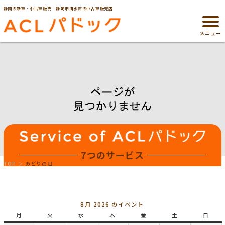
静岡の新車・中古車販売 静岡市清水区の中古車販売店
メニュー
7つのサービス
TOP
みどりの日
8月 2026 のイベント
月
月
火
火
水
水
木
木
金
金
土
土
日
日
曜
曜
曜
曜
曜
曜
曜