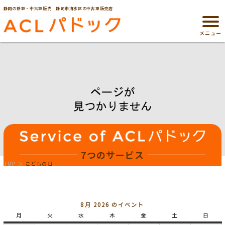
静岡の新車・中古車販売 静岡市清水区の中古車販売店
メニュー
7つのサービス
TOP
こどもの日
8月 2026 のイベント
月
月
火
火
水
水
木
木
金
金
土
土
日
日
曜
曜
曜
曜
曜
曜
曜