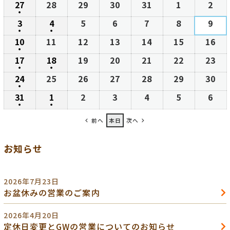
27
2026
28
2026
29
2026
30
2026
31
2026
1
2026
2
202
日
日
日
日
日
日
日
●
年
年
年
年
年
年
年
(1
3
2026
4
2026
5
2026
6
2026
7
2026
8
2026
9
202
7
7
7
7
7
8
8
●
件
●
年
年
年
年
年
年
年
(1
(1
10
2026
11
2026
12
2026
13
2026
14
2026
15
2026
16
20
月
月
月
月
月
月
月
の
8
8
8
8
8
8
8
●
件
件
年
年
年
年
年
年
年
27
28
29
30
31
1
2
(1
17
2026
18
2026
19
2026
20
2026
21
2026
22
2026
23
20
イ
月
月
月
月
月
月
月
の
の
8
8
8
8
8
8
8
日
日
日
日
日
日
日
●
件
●
年
年
年
年
年
年
年
ベ
3
4
5
6
7
8
9
(1
(1
24
2026
25
2026
26
2026
27
2026
28
2026
29
2026
30
20
イ
イ
月
月
月
月
月
月
月
の
8
8
8
8
8
8
8
ン
日
日
日
日
日
日
日
●
件
件
年
年
年
年
年
年
年
ベ
ベ
10
11
12
13
14
15
16
(1
31
2026
1
2026
2
2026
3
2026
4
2026
5
2026
6
202
イ
月
月
月
月
月
月
月
ト)
の
の
8
8
8
8
8
8
8
ン
ン
日
日
日
日
日
日
日
●
件
●
年
年
年
年
年
年
年
ベ
17
18
19
20
21
22
23
(1
(1
イ
イ
月
月
月
月
月
月
月
ト)
ト)
の
前へ
本日
次へ
8
9
9
9
9
9
9
ン
日
日
日
日
日
日
日
件
件
ベ
ベ
24
25
26
27
28
29
30
イ
月
月
月
月
月
月
月
ト)
の
の
ン
ン
日
日
日
日
日
日
日
お知らせ
ベ
31
1
2
3
4
5
6
イ
イ
ト)
ト)
ン
日
日
日
日
日
日
日
ベ
ベ
ト)
ン
ン
2026年7月23日
ト)
ト)
お盆休みの営業のご案内
2026年4月20日
定休日変更とGWの営業についてのお知らせ