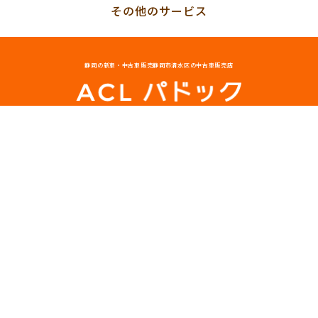
その他のサービス
静岡の新車・中古車販売
静岡市清水区の中古車販売店
054-334-5888
〒424-0926
静岡県静岡市清水区村松330-6
営業時間
平日10:00〜19:00、
日曜祝日10:00〜18:00
定休日
毎週月曜日、第1・3火曜日