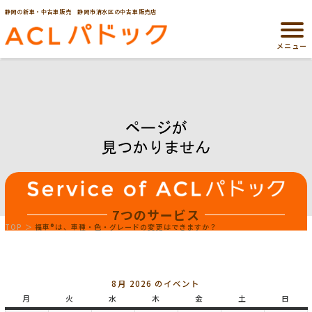
静岡の新車・中古車販売 静岡市清水区の中古車販売店
メニュー
7つのサービス
TOP
福車®は、車種・色・グレードの変更はできますか？
8月 2026 のイベント
月
月
火
火
水
水
木
木
金
金
土
土
日
日
曜
曜
曜
曜
曜
曜
曜