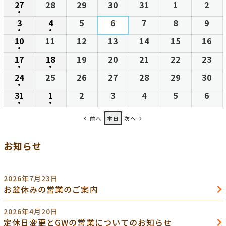
27
2026
28
2026
29
2026
30
2026
31
2026
1
2026
2
202
日
日
日
日
日
日
日
●
年
年
年
年
年
年
年
(1
3
2026
4
2026
5
2026
6
2026
7
2026
8
2026
9
202
7
7
7
7
7
8
8
●
件
●
年
年
年
年
年
年
年
(1
(1
10
2026
11
2026
12
2026
13
2026
14
2026
15
2026
16
20
月
月
月
月
月
月
月
の
8
8
8
8
8
8
8
●
件
件
年
年
年
年
年
年
年
27
28
29
30
31
1
2
(1
17
2026
18
2026
19
2026
20
2026
21
2026
22
2026
23
20
イ
月
月
月
月
月
月
月
の
の
8
8
8
8
8
8
8
日
日
日
日
日
日
日
●
件
●
年
年
年
年
年
年
年
ベ
3
4
5
6
7
8
9
(1
(1
24
2026
25
2026
26
2026
27
2026
28
2026
29
2026
30
20
イ
イ
月
月
月
月
月
月
月
の
8
8
8
8
8
8
8
ン
日
日
日
日
日
日
日
●
件
件
年
年
年
年
年
年
年
ベ
ベ
10
11
12
13
14
15
16
(1
31
2026
1
2026
2
2026
3
2026
4
2026
5
2026
6
202
イ
月
月
月
月
月
月
月
ト)
の
の
8
8
8
8
8
8
8
ン
ン
日
日
日
日
日
日
日
●
件
●
年
年
年
年
年
年
年
ベ
17
18
19
20
21
22
23
(1
(1
イ
イ
月
月
月
月
月
月
月
ト)
ト)
の
前へ
本日
次へ
8
9
9
9
9
9
9
ン
日
日
日
日
日
日
日
件
件
ベ
ベ
24
25
26
27
28
29
30
イ
月
月
月
月
月
月
月
ト)
の
の
ン
ン
日
日
日
日
日
日
日
お知らせ
ベ
31
1
2
3
4
5
6
イ
イ
ト)
ト)
ン
日
日
日
日
日
日
日
ベ
ベ
ト)
ン
ン
2026年7月23日
ト)
ト)
お盆休みの営業のご案内
2026年4月20日
定休日変更とGWの営業についてのお知らせ