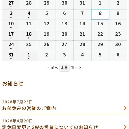
27
2026
28
2026
29
2026
30
2026
31
2026
1
2026
2
202
日
日
日
日
日
日
日
●
年
年
年
年
年
年
年
(1
3
2026
4
2026
5
2026
6
2026
7
2026
8
2026
9
202
7
7
7
7
7
8
8
●
件
●
年
年
年
年
年
年
年
(1
(1
10
2026
11
2026
12
2026
13
2026
14
2026
15
2026
16
20
月
月
月
月
月
月
月
の
8
8
8
8
8
8
8
●
件
件
年
年
年
年
年
年
年
27
28
29
30
31
1
2
(1
17
2026
18
2026
19
2026
20
2026
21
2026
22
2026
23
20
イ
月
月
月
月
月
月
月
の
の
8
8
8
8
8
8
8
日
日
日
日
日
日
日
●
件
●
年
年
年
年
年
年
年
ベ
3
4
5
6
7
8
9
(1
(1
24
2026
25
2026
26
2026
27
2026
28
2026
29
2026
30
20
イ
イ
月
月
月
月
月
月
月
の
8
8
8
8
8
8
8
ン
日
日
日
日
日
日
日
●
件
件
年
年
年
年
年
年
年
ベ
ベ
10
11
12
13
14
15
16
(1
31
2026
1
2026
2
2026
3
2026
4
2026
5
2026
6
202
イ
月
月
月
月
月
月
月
ト)
の
の
8
8
8
8
8
8
8
ン
ン
日
日
日
日
日
日
日
●
件
●
年
年
年
年
年
年
年
ベ
17
18
19
20
21
22
23
(1
(1
イ
イ
月
月
月
月
月
月
月
ト)
ト)
の
前へ
本日
次へ
8
9
9
9
9
9
9
ン
日
日
日
日
日
日
日
件
件
ベ
ベ
24
25
26
27
28
29
30
イ
月
月
月
月
月
月
月
ト)
の
の
ン
ン
日
日
日
日
日
日
日
お知らせ
ベ
31
1
2
3
4
5
6
イ
イ
ト)
ト)
ン
日
日
日
日
日
日
日
ベ
ベ
ト)
ン
ン
2026年7月23日
ト)
ト)
お盆休みの営業のご案内
2026年4月20日
定休日変更とGWの営業についてのお知らせ