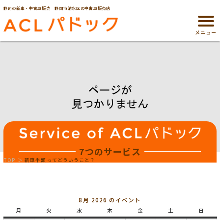
静岡の新車・中古車販売 静岡市清水区の中古車販売店
メニュー
7つのサービス
TOP
新車半額ってどういうこと？
8月 2026 のイベント
月
月
火
火
水
水
木
木
金
金
土
土
日
日
曜
曜
曜
曜
曜
曜
曜