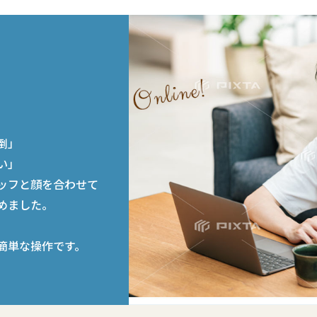
談
倒」
い」
ッフと顔を合わせて
めました。
簡単な操作です。