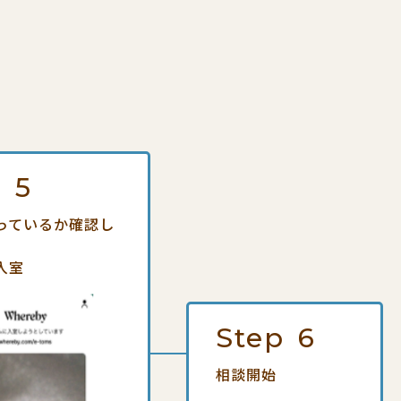
p
5
っているか確認し
入室
Step
6
相談開始