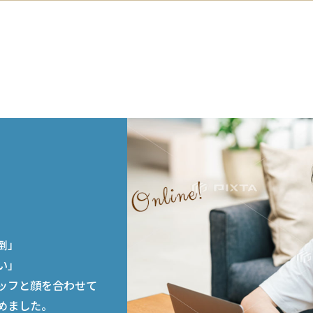
談
倒」
い」
ッフと顔を合わせて
めました。