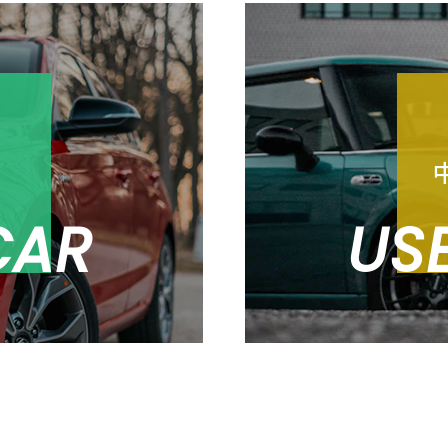
売
CAR
US