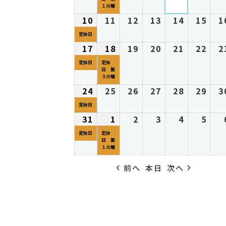
27
ベ
28
29
30
31
1
8
の
8
の
8
8
8
8
１火曜
日
ン
日
日
日
日
日
月
イ
月
イ
月
月
月
月
10
2026
(1
11
2026
12
2026
13
2026
14
2026
15
202
1
ト)
3
ベ
4
ベ
5
6
7
8
年
件
年
年
年
年
年
定休日
日
ン
日
ン
日
日
日
日
8
の
8
8
8
8
8
17
2026
(1
18
2026
(1
19
2026
20
2026
21
2026
22
202
2
ト)
ト)
月
イ
月
月
月
月
月
年
件
年
件
年
年
年
年
定休日
定休
10
ベ
11
12
13
14
15
日 第
8
の
8
の
8
8
8
8
３火曜
日
ン
日
日
日
日
日
月
イ
月
イ
月
月
月
月
24
2026
(1
25
2026
26
2026
27
2026
28
2026
29
202
3
ト)
17
ベ
18
ベ
19
20
21
22
年
件
年
年
年
年
年
定休日
日
ン
日
ン
日
日
日
日
8
の
8
8
8
8
8
31
2026
(1
1
2026
(1
2
2026
3
2026
4
2026
5
202
ト)
ト)
月
イ
月
月
月
月
月
年
件
年
件
年
年
年
年
定休日
定休
24
ベ
25
26
27
28
29
日 第
8
の
9
の
9
9
9
9
１火曜
日
ン
日
日
日
日
日
月
イ
月
イ
月
月
月
月
ト)
前へ
本日
次へ
31
ベ
1
ベ
2
3
4
5
日
ン
日
ン
日
日
日
日
ト)
ト)