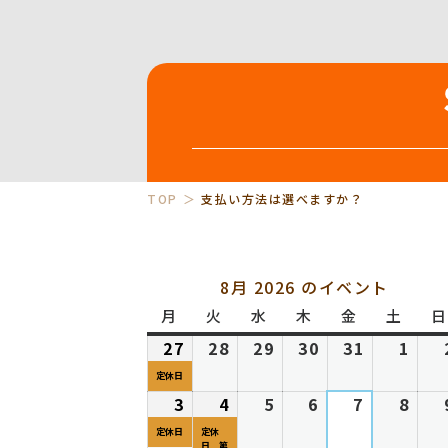
TOP
支払い方法は選べますか？
8月 2026 のイベント
月
月
火
火
水
水
木
木
金
金
土
土
日
曜
曜
曜
曜
曜
曜
27
2026
(1
28
2026
29
2026
30
2026
31
2026
1
202
日
日
日
日
日
日
年
件
年
年
年
年
年
定休日
7
の
7
7
7
7
8
3
2026
(1
4
2026
(1
5
2026
6
2026
7
2026
8
202
月
イ
月
月
月
月
月
年
件
年
件
年
年
年
年
定休日
定休
日 第