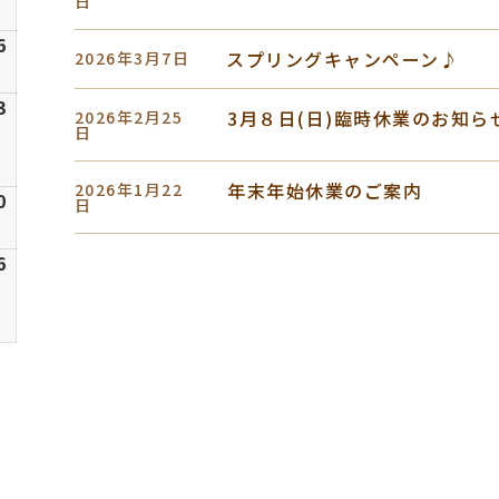
2
日
8
日
月
6
6
2026
スプリングキャンペーン♪
2026年3月7日
9
年
日
8
6
3
2026
3月８日(日)臨時休業のお知ら
2026年2月25
月
年
日
16
8
日
月
年末年始休業のご案内
2026年1月22
6
0
2026
日
23
年
日
8
6
6
2026
月
年
30
9
日
月
6
日