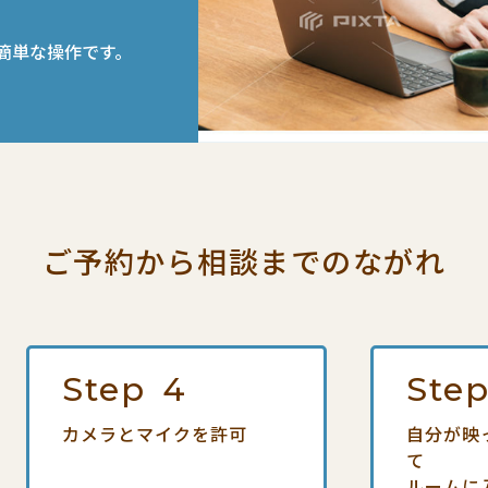
簡単な操作です。
ご予約から相談までの
ながれ
Step
4
Ste
カメラとマイクを許可
自分が映
て
ルームに