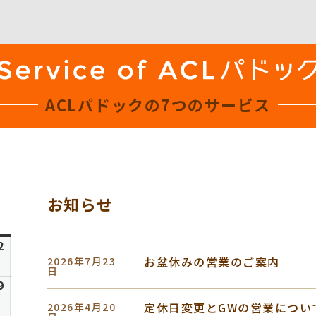
ACLパドックの
7つのサービス
お知らせ
日
曜
6
2
2026
日
お盆休みの営業のご案内
2026年7月23
年
日
8
6
9
2026
月
年
定休日変更とGWの営業につい
2026年4月20