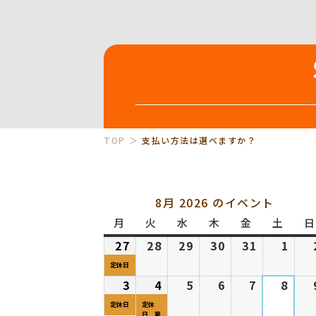
TOP
支払い方法は選べますか？
8月 2026 のイベント
月
月
火
火
水
水
木
木
金
金
土
土
日
曜
曜
曜
曜
曜
曜
27
2026
(1
28
2026
29
2026
30
2026
31
2026
1
202
日
日
日
日
日
日
年
件
年
年
年
年
年
定休日
7
の
7
7
7
7
8
3
2026
(1
4
2026
(1
5
2026
6
2026
7
2026
8
202
月
イ
月
月
月
月
月
年
件
年
件
年
年
年
年
定休日
定休
日 第