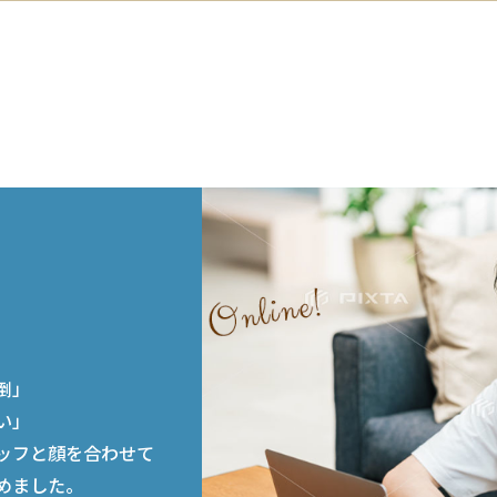
談
倒」
い」
ッフと顔を合わせて
めました。