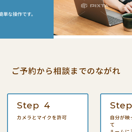
簡単な操作です。
ご予約から相談までの
ながれ
Step
4
Ste
カメラとマイクを許可
自分が映
て
ルームに