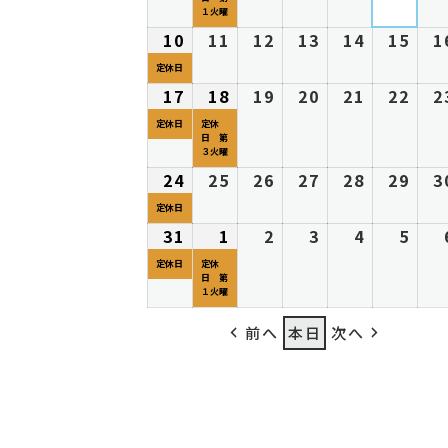
27
ベ
28
29
30
31
1
8
の
8
の
8
8
8
8
１火曜
日
ン
日
日
日
日
日
月
イ
月
イ
月
月
月
月
10
2026
(1
11
2026
12
2026
13
2026
14
2026
15
202
1
ト)
3
ベ
4
ベ
5
6
7
8
年
件
年
年
年
年
年
定休日
日
ン
日
ン
日
日
日
日
8
の
8
8
8
8
8
17
2026
(1
18
2026
(1
19
2026
20
2026
21
2026
22
202
2
ト)
ト)
月
イ
月
月
月
月
月
年
件
年
件
年
年
年
年
定休日
定休
10
ベ
11
12
13
14
15
日 第
8
の
8
の
8
8
8
8
３火曜
日
ン
日
日
日
日
日
月
イ
月
イ
月
月
月
月
24
2026
(1
25
2026
26
2026
27
2026
28
2026
29
202
3
ト)
17
ベ
18
ベ
19
20
21
22
年
件
年
年
年
年
年
定休日
日
ン
日
ン
日
日
日
日
8
の
8
8
8
8
8
31
2026
(1
1
2026
(1
2
2026
3
2026
4
2026
5
202
ト)
ト)
月
イ
月
月
月
月
月
年
件
年
件
年
年
年
年
定休日
定休
24
ベ
25
26
27
28
29
日 第
8
の
9
の
9
9
9
9
１火曜
日
ン
日
日
日
日
日
月
イ
月
イ
月
月
月
月
ト)
前へ
本日
次へ
31
ベ
1
ベ
2
3
4
5
日
ン
日
ン
日
日
日
日
ト)
ト)