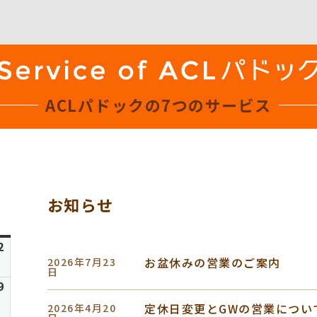
ACLパドックの
7つのサービス
お知らせ
日
曜
6
2
2026
日
お盆休みの営業のご案内
2026年7月23
年
日
8
6
9
2026
月
年
定休日変更とGWの営業につい
2026年4月20