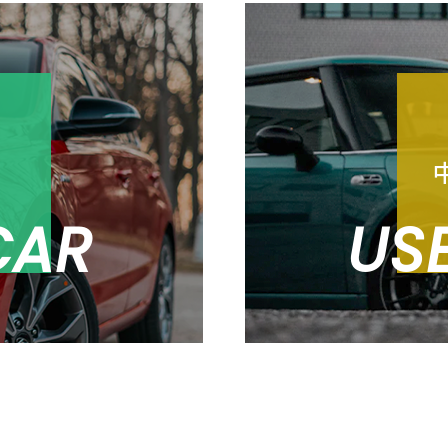
売
CAR
US