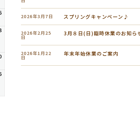
2
日
8
日
月
6
6
2026
スプリングキャンペーン♪
2026年3月7日
9
年
日
8
6
3
2026
3月８日(日)臨時休業のお知ら
2026年2月25
月
年
日
16
8
日
月
年末年始休業のご案内
2026年1月22
6
0
2026
日
23
年
日
8
6
6
2026
月
年
30
9
日
月
6
日