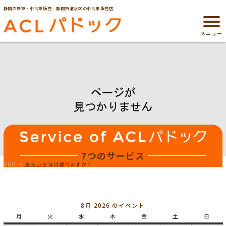
静岡の新車・中古車販売 静岡市清水区の中古車販売店
メニュー
7つのサービス
TOP
支払い方法は選べますか？
8月 2026 のイベント
月
月
火
火
水
水
木
木
金
金
土
土
日
日
曜
曜
曜
曜
曜
曜
曜