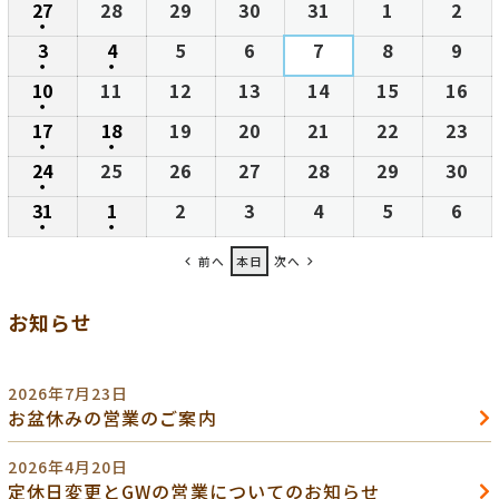
27
2026
28
2026
29
2026
30
2026
31
2026
1
2026
2
202
日
日
日
日
日
日
日
●
年
年
年
年
年
年
年
(1
3
2026
4
2026
5
2026
6
2026
7
2026
8
2026
9
202
7
7
7
7
7
8
8
●
件
●
年
年
年
年
年
年
年
(1
(1
10
2026
11
2026
12
2026
13
2026
14
2026
15
2026
16
20
月
月
月
月
月
月
月
の
8
8
8
8
8
8
8
●
件
件
年
年
年
年
年
年
年
27
28
29
30
31
1
2
(1
17
2026
18
2026
19
2026
20
2026
21
2026
22
2026
23
20
イ
月
月
月
月
月
月
月
の
の
8
8
8
8
8
8
8
日
日
日
日
日
日
日
●
件
●
年
年
年
年
年
年
年
ベ
3
4
5
6
7
8
9
(1
(1
24
2026
25
2026
26
2026
27
2026
28
2026
29
2026
30
20
イ
イ
月
月
月
月
月
月
月
の
8
8
8
8
8
8
8
ン
日
日
日
日
日
日
日
●
件
件
年
年
年
年
年
年
年
ベ
ベ
10
11
12
13
14
15
16
(1
31
2026
1
2026
2
2026
3
2026
4
2026
5
2026
6
202
イ
月
月
月
月
月
月
月
ト)
の
の
8
8
8
8
8
8
8
ン
ン
日
日
日
日
日
日
日
●
件
●
年
年
年
年
年
年
年
ベ
17
18
19
20
21
22
23
(1
(1
イ
イ
月
月
月
月
月
月
月
ト)
ト)
の
前へ
本日
次へ
8
9
9
9
9
9
9
ン
日
日
日
日
日
日
日
件
件
ベ
ベ
24
25
26
27
28
29
30
イ
月
月
月
月
月
月
月
ト)
の
の
ン
ン
日
日
日
日
日
日
日
お知らせ
ベ
31
1
2
3
4
5
6
イ
イ
ト)
ト)
ン
日
日
日
日
日
日
日
ベ
ベ
ト)
ン
ン
2026年7月23日
ト)
ト)
お盆休みの営業のご案内
2026年4月20日
定休日変更とGWの営業についてのお知らせ