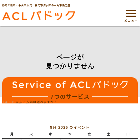
静岡の新車・中古車販売 静岡市清水区の中古車販売店
メニュー
7つのサービス
TOP
支払い方法は選べますか？
8月 2026 のイベント
月
月
火
火
水
水
木
木
金
金
土
土
日
日
曜
曜
曜
曜
曜
曜
曜