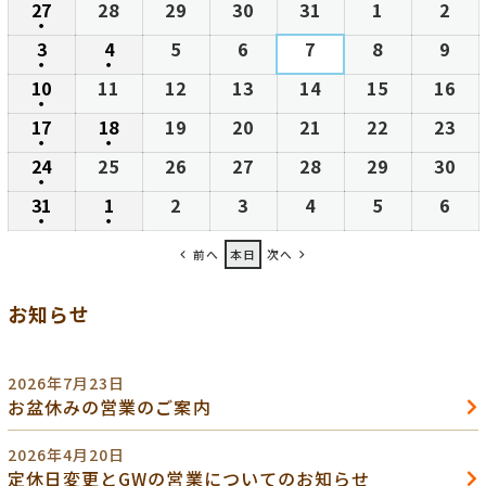
27
2026
28
2026
29
2026
30
2026
31
2026
1
2026
2
202
日
日
日
日
日
日
日
●
年
年
年
年
年
年
年
(1
3
2026
4
2026
5
2026
6
2026
7
2026
8
2026
9
202
7
7
7
7
7
8
8
●
件
●
年
年
年
年
年
年
年
(1
(1
10
2026
11
2026
12
2026
13
2026
14
2026
15
2026
16
20
月
月
月
月
月
月
月
の
8
8
8
8
8
8
8
●
件
件
年
年
年
年
年
年
年
27
28
29
30
31
1
2
(1
17
2026
18
2026
19
2026
20
2026
21
2026
22
2026
23
20
イ
月
月
月
月
月
月
月
の
の
8
8
8
8
8
8
8
日
日
日
日
日
日
日
●
件
●
年
年
年
年
年
年
年
ベ
3
4
5
6
7
8
9
(1
(1
24
2026
25
2026
26
2026
27
2026
28
2026
29
2026
30
20
イ
イ
月
月
月
月
月
月
月
の
8
8
8
8
8
8
8
ン
日
日
日
日
日
日
日
●
件
件
年
年
年
年
年
年
年
ベ
ベ
10
11
12
13
14
15
16
(1
31
2026
1
2026
2
2026
3
2026
4
2026
5
2026
6
202
イ
月
月
月
月
月
月
月
ト)
の
の
8
8
8
8
8
8
8
ン
ン
日
日
日
日
日
日
日
●
件
●
年
年
年
年
年
年
年
ベ
17
18
19
20
21
22
23
(1
(1
イ
イ
月
月
月
月
月
月
月
ト)
ト)
の
前へ
本日
次へ
8
9
9
9
9
9
9
ン
日
日
日
日
日
日
日
件
件
ベ
ベ
24
25
26
27
28
29
30
イ
月
月
月
月
月
月
月
ト)
の
の
ン
ン
日
日
日
日
日
日
日
お知らせ
ベ
31
1
2
3
4
5
6
イ
イ
ト)
ト)
ン
日
日
日
日
日
日
日
ベ
ベ
ト)
ン
ン
2026年7月23日
ト)
ト)
お盆休みの営業のご案内
2026年4月20日
定休日変更とGWの営業についてのお知らせ