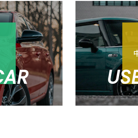
売
CAR
US