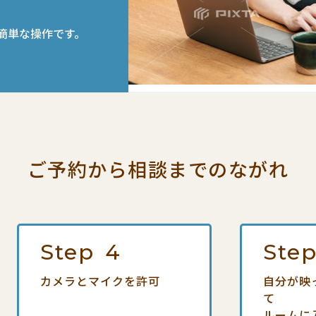
簡単な操作です。
ご予約から相談までの
ながれ
Step
4
Ste
カメラとマイクを許可
自分が映
て
ルームに