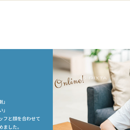
談
倒」
い」
ッフと顔を合わせて
めました。