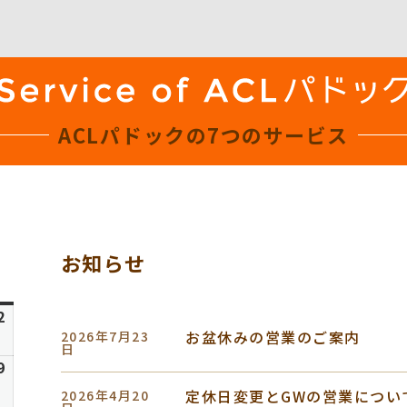
ACLパドックの
7つのサービス
お知らせ
日
曜
6
2
2026
日
お盆休みの営業のご案内
2026年7月23
年
日
8
6
9
2026
月
年
定休日変更とGWの営業につい
2026年4月20