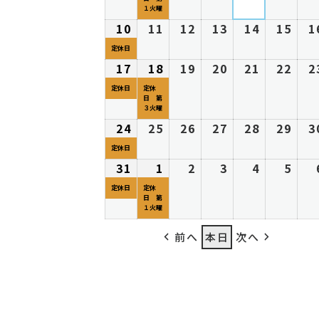
27
ベ
28
29
30
31
1
8
の
8
の
8
8
8
8
１火曜
日
ン
日
日
日
日
日
月
イ
月
イ
月
月
月
月
10
2026
(1
11
2026
12
2026
13
2026
14
2026
15
202
1
ト)
3
ベ
4
ベ
5
6
7
8
年
件
年
年
年
年
年
定休日
日
ン
日
ン
日
日
日
日
8
の
8
8
8
8
8
17
2026
(1
18
2026
(1
19
2026
20
2026
21
2026
22
202
2
ト)
ト)
月
イ
月
月
月
月
月
年
件
年
件
年
年
年
年
定休日
定休
10
ベ
11
12
13
14
15
日 第
8
の
8
の
8
8
8
8
３火曜
日
ン
日
日
日
日
日
月
イ
月
イ
月
月
月
月
24
2026
(1
25
2026
26
2026
27
2026
28
2026
29
202
3
ト)
17
ベ
18
ベ
19
20
21
22
年
件
年
年
年
年
年
定休日
日
ン
日
ン
日
日
日
日
8
の
8
8
8
8
8
31
2026
(1
1
2026
(1
2
2026
3
2026
4
2026
5
202
ト)
ト)
月
イ
月
月
月
月
月
年
件
年
件
年
年
年
年
定休日
定休
24
ベ
25
26
27
28
29
日 第
8
の
9
の
9
9
9
9
１火曜
日
ン
日
日
日
日
日
月
イ
月
イ
月
月
月
月
ト)
前へ
本日
次へ
31
ベ
1
ベ
2
3
4
5
日
ン
日
ン
日
日
日
日
ト)
ト)