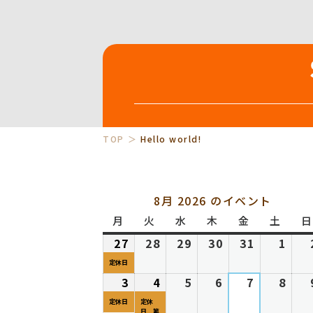
TOP
Hello world!
8月 2026 のイベント
月
月
火
火
水
水
木
木
金
金
土
土
日
曜
曜
曜
曜
曜
曜
27
2026
(1
28
2026
29
2026
30
2026
31
2026
1
202
日
日
日
日
日
日
年
件
年
年
年
年
年
定休日
7
の
7
7
7
7
8
3
2026
(1
4
2026
(1
5
2026
6
2026
7
2026
8
202
月
イ
月
月
月
月
月
年
件
年
件
年
年
年
年
定休日
定休
日 第