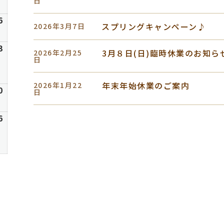
2
日
8
日
月
6
6
2026
スプリングキャンペーン♪
2026年3月7日
9
年
日
8
6
3
2026
3月８日(日)臨時休業のお知ら
2026年2月25
月
年
日
16
8
日
月
年末年始休業のご案内
2026年1月22
6
0
2026
日
23
年
日
8
6
6
2026
月
年
30
9
日
月
6
日